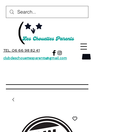
TEL. 06 66 98 82 41
clubdeschouettesparents@gmail.com