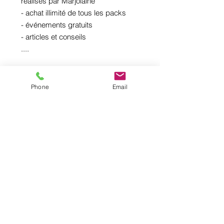
réalisés par Marjolaine
- achat illimité de tous les packs
- événements gratuits
- articles et conseils
....
Phone
Email
Inscrivez-vous à notre newsletter
pour ne rien manquer !
Je m'inscris
NOTRE SOCIÉTÉ
Mention légales