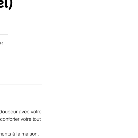
l)
er
 douceur avec votre
onforter votre tout
ments à la maison.