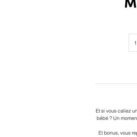
M
1
Et si vous caliez 
bébé ? Un moment r
Et bonus, vous re