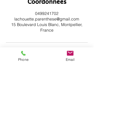
Coordonnées
0499241702
lachouette.parenthese@gmail.com
15 Boulevard Louis Blanc, Montpellier,
France
Phone
Email
Inscrivez-vous à notre newsletter
pour ne rien manquer !
Je m'inscris