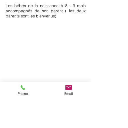
Les bébés de la naissance à 8 - 9 mois
accompagnés de son parent ( les deux
parents sont les bienvenus)
nt animés par
tifiée massage périnatalité
 ici
Phone
Email
Inscrivez-vous à notre newsletter
pour ne rien manquer !