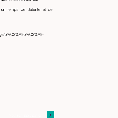
nt un temps de détente et de
e-page/b%C3%A9b%C3%A9-
Voir son portrait ici