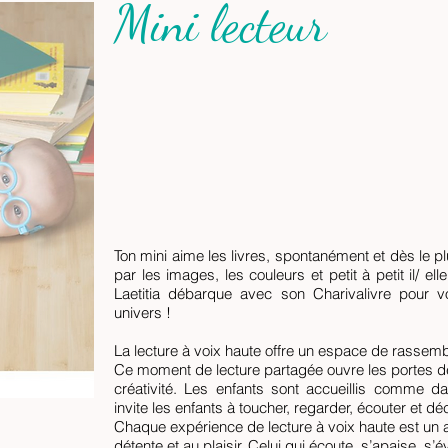
Mini lecteur
Ton mini aime les livres, spontanément et dès le plu
par les images, les couleurs et petit à petit il/ ell
Laetitia débarque avec son Charivalivre pour v
univers !
La lecture à voix haute offre un espace de rassemb
Ce moment de lecture partagée ouvre les portes de 
créativité. Les enfants sont accueillis comme d
invite les enfants à toucher, regarder, écouter et déc
Chaque expérience de lecture à voix haute est un ap
détente et au plaisir. Celui qui écoute, s’apaise, s’é