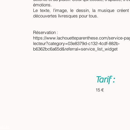
émotions.
Le texte, l’image, le dessin, la musique crée
découvertes livresques pour tous.
Réservation :
https://www.lachouetteparenthese.com/servic
lecteur?category=03e8379d-c132-4cdf-882b-
b6362bc6a65d&referral=service_list_widget
Tarif :
15 €
etitia