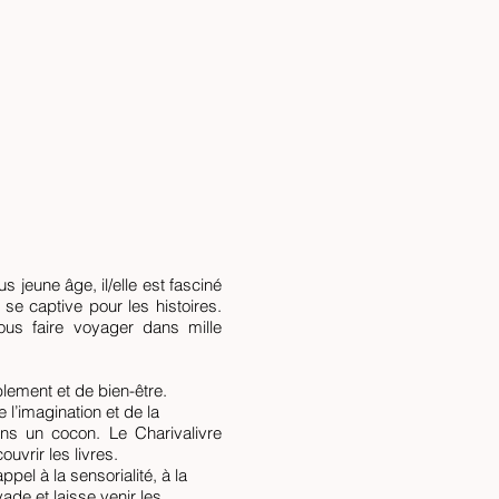
s jeune âge, il/elle est fasciné
e se captive pour les histoires.
ous faire voyager dans mille
lement et de bien-être.
l’imagination et de la
ans un cocon. Le Charivalivre
ouvrir les livres.
pel à la sensorialité, à la
vade et laisse venir les