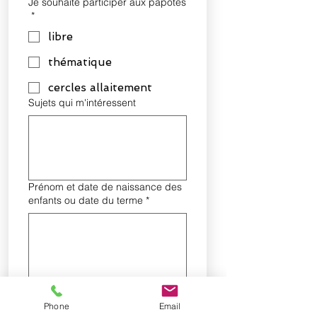
Je souhaite participer aux papotes
*
libre
thématique
cercles allaitement
Sujets qui m'intéressent
Prénom et date de naissance des
enfants ou date du terme
*
Lieu de résidence (nom de la ville,
quartier pour les habitants de
Phone
Email
Montpellier)