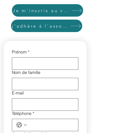
Je m'inscris au cercle d'allaitement
j'adhère à l'association
Prénom
*
Nom de famille
E‑mail
Téléphone
*