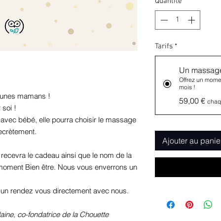
Quantité
*
Tarifs
*
Un massage
Offrez un mome
mois !
jeunes mamans !
59,00 €
chaq
 soi !
 avec bébé, elle pourra choisir le massage
secrètement.
Ajouter au panie
recevra le cadeau ainsi que le nom de la
e moment Bien être. Nous vous enverrons un
xer un rendez vous directement avec nous.
aine, co-fondatrice de la Chouette