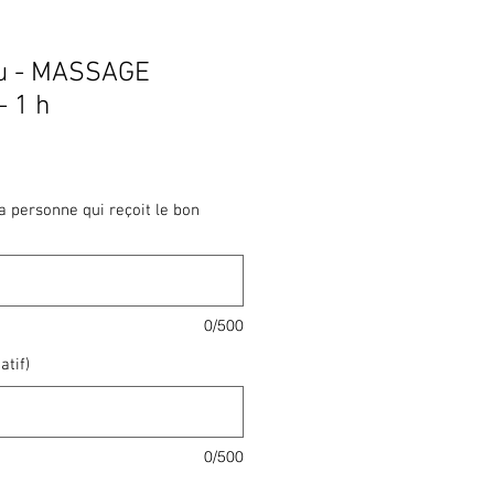
au - MASSAGE
 1 h
 personne qui reçoit le bon
0/500
atif)
0/500