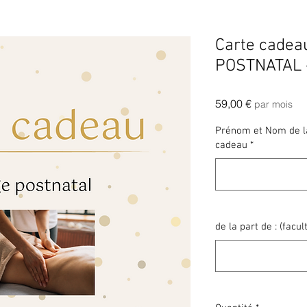
Carte cade
POSTNATAL -
Prix
59,00 €
par mois
Prénom et Nom de la
cadeau
*
de la part de : (facult